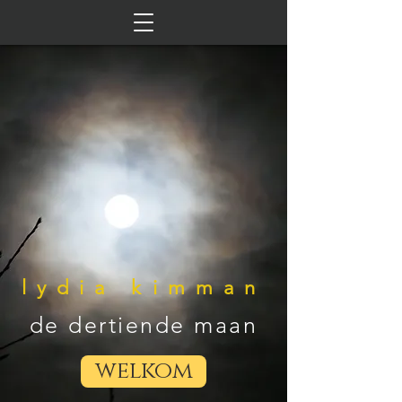
lydia kimman
de dertiende maan
welkom